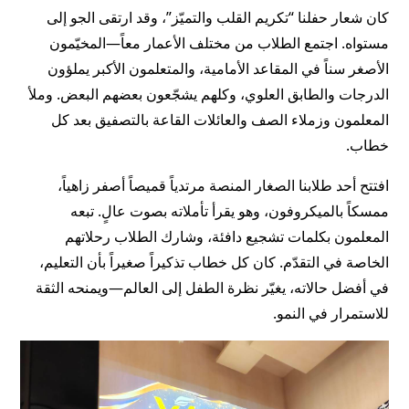
كان شعار حفلنا “تكريم القلب والتميّز”، وقد ارتقى الجو إلى
مستواه. اجتمع الطلاب من مختلف الأعمار معاً—المخيّمون
الأصغر سناً في المقاعد الأمامية، والمتعلمون الأكبر يملؤون
الدرجات والطابق العلوي، وكلهم يشجّعون بعضهم البعض. وملأ
المعلمون وزملاء الصف والعائلات القاعة بالتصفيق بعد كل
خطاب.
افتتح أحد طلابنا الصغار المنصة مرتدياً قميصاً أصفر زاهياً،
ممسكاً بالميكروفون، وهو يقرأ تأملاته بصوت عالٍ. تبعه
المعلمون بكلمات تشجيع دافئة، وشارك الطلاب رحلاتهم
الخاصة في التقدّم. كان كل خطاب تذكيراً صغيراً بأن التعليم،
في أفضل حالاته، يغيّر نظرة الطفل إلى العالم—ويمنحه الثقة
للاستمرار في النمو.