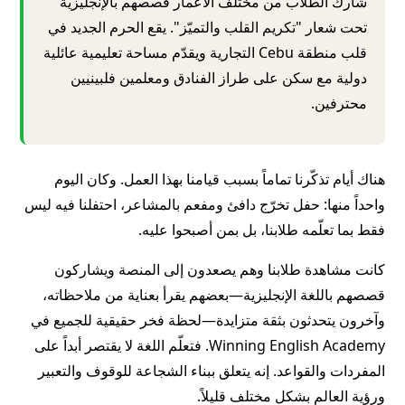
شارك الطلاب من مختلف الأعمار قصصهم بالإنجليزية
تحت شعار "تكريم القلب والتميّز". يقع الحرم الجديد في
قلب منطقة Cebu التجارية ويقدّم مساحة تعليمية عائلية
دولية مع سكن على طراز الفنادق ومعلمين فلبينيين
محترفين.
هناك أيام تذكّرنا تماماً بسبب قيامنا بهذا العمل. وكان اليوم
واحداً منها: حفل تخرّج دافئ ومفعم بالمشاعر، احتفلنا فيه ليس
فقط بما تعلّمه طلابنا، بل بمن أصبحوا عليه.
كانت مشاهدة طلابنا وهم يصعدون إلى المنصة ويشاركون
قصصهم باللغة الإنجليزية—بعضهم يقرأ بعناية من ملاحظاته،
وآخرون يتحدثون بثقة متزايدة—لحظة فخر حقيقية للجميع في
Winning English Academy. فتعلّم اللغة لا يقتصر أبداً على
المفردات والقواعد. إنه يتعلق ببناء الشجاعة للوقوف والتعبير
ورؤية العالم بشكل مختلف قليلاً.