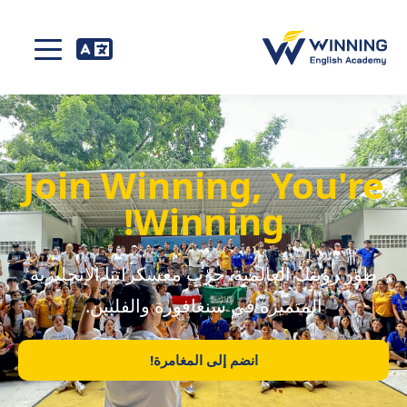
Join Winning, You're
Winning!
طوّر رؤيتك العالمية. جرّب معسكراتنا الإنجليزية
المتميزة في سنغافورة والفلبين.
انضم إلى المغامرة!