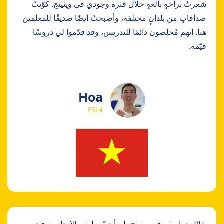
شعرتُ براحةٍ بالغةٍ خلال فترة وجودي في وينينج. كوّنتُ
صداقاتٍ من بلدانٍ مختلفة، وأصبحتُ أيضًا صديقًا للمعلمين
هنا. إنهم مُخلصون دائمًا للتدريس، وقد قدّموا لي دروسًا
قيّمة.
Hoa
ESL4
خلال دراستي في وينينج، لم أحسّن لغتي الإنجليزية فحسب،